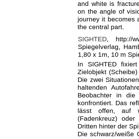
and white is fractur
on the angle of vis
journey it becomes 
the central part.
SIGHTED
, http://
Spiegelverlag, Hamb
1,80 x 1m, 10 m Spi
In SIGHTED fixier
Zielobjekt (Scheibe
Die zwei Situatione
haltenden Autofahr
Beobachter in die 
konfrontiert. Das re
lässt offen, auf
(Fadenkreuz) oder 
Dritten hinter der Sp
Die schwarz/weiße G