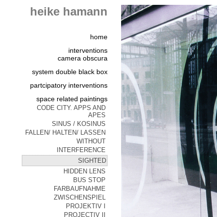
heike hamann
home
interventions
camera obscura
system double black box
partcipatory interventions
space related paintings
CODE CITY. APPS AND
APES
SINUS / KOSINUS
FALLEN/ HALTEN/ LASSEN
WITHOUT
INTERFERENCE
SIGHTED
HIDDEN LENS
BUS STOP
FARBAUFNAHME
ZWISCHENSPIEL
PROJEKTIV I
PROJECTIV II