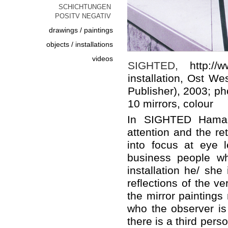
SCHICHTUNGEN
POSITV NEGATIV
drawings / paintings
objects / installations
videos
SIGHTED,
http://w
installation, Ost W
Publisher), 2003; p
10 mirrors, colour
In SIGHTED Haman
attention and the re
into focus at eye 
business people wh
installation he/ she
reflections of the v
the mirror paintings
who the observer is 
there is a third pers